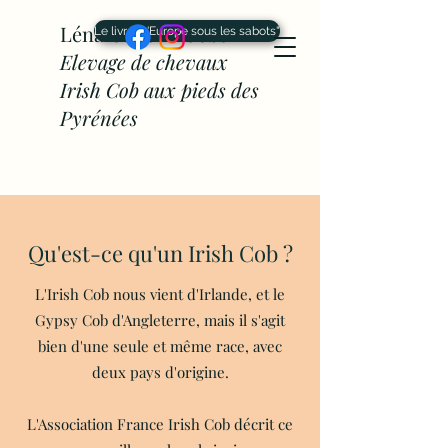
Léna Cahône Cobs -
Le livre "L'Europe sous les sabots"
Elevage de chevaux
Irish Cob aux pieds des
Pyrénées
Qu'est-ce qu'un Irish Cob ?
L'Irish Cob nous vient d'Irlande, et le
Gypsy Cob d'Angleterre, mais il s'agit
bien d'une seule et même race, avec
deux pays d'origine.
L'Association France Irish Cob décrit ce