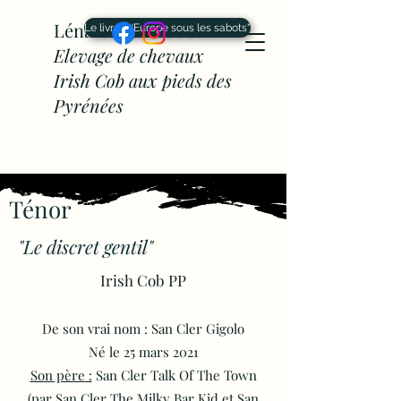
Léna Cahône Cobs -
Le livre "L'Europe sous les sabots"
Elevage de chevaux
Irish Cob aux pieds des
Pyrénées
Ténor
"Le discret gentil"
Irish Cob PP
De son vrai nom : San Cler Gigolo
Né le 25 mars 2021
Son père :
San Cler Talk Of The Town
(par San Cler The Milky Bar Kid et San