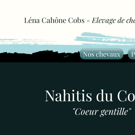
Léna Cahône Cobs -
Elevage de ch
Nos chevaux
P
Nahitis du C
"Coeur gentille"