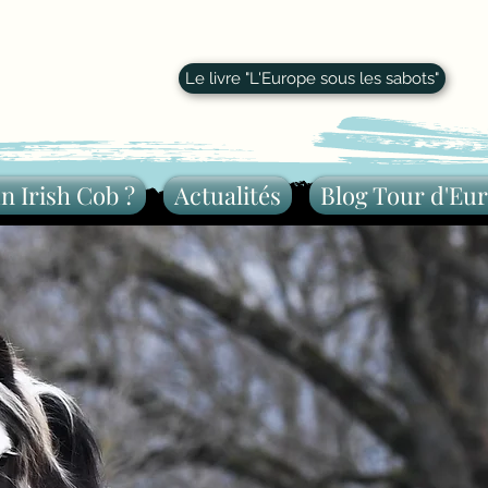
Le livre "L'Europe sous les sabots"
n Irish Cob ?
Actualités
Blog Tour d'Eur