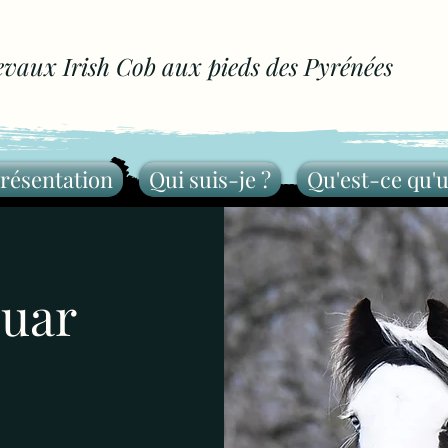
evaux Irish Cob aux pieds des Pyrénées
résentation
Qui suis-je ?
Qu'est-ce qu'u
ouar