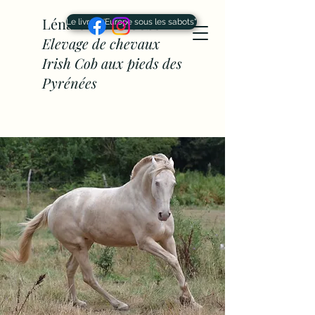
Léna Cahône Cobs -
Le livre "L'Europe sous les sabots"
Elevage de chevaux
Irish Cob aux pieds des
Pyrénées