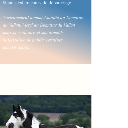
Shamia est en cours de débourrage.
Anciennement nommé Claudia au Domaine
du Vallon. Merci au Domaine du Vallon
pour sa confiance, et son aimable
autorisation de publier certaines
photographies.
Shamia
"La beauté incarnée"
ou "Shamoustache"