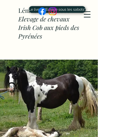
Léna Cahône Cobs -
Le livre "L'Europe sous les sabots"
Elevage de chevaux
Irish Cob aux pieds des
Pyrénées