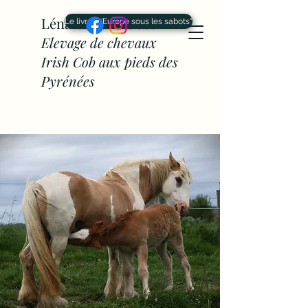
Léna Cahône Cobs -
Le livre "L'Europe sous les sabots"
Elevage de chevaux
Irish Cob aux pieds des
Pyrénées