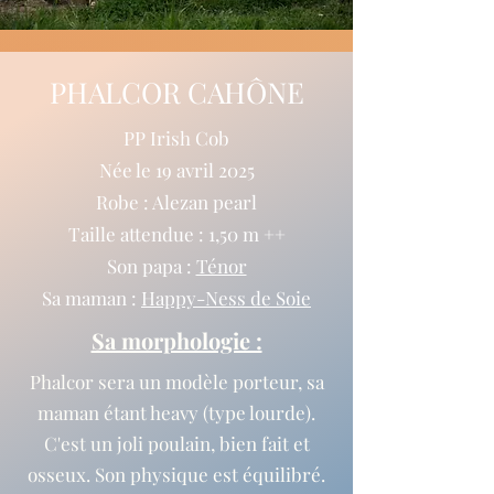
PHALCOR CAHÔNE
PP Irish Cob
Née le 19 avril 2025
Robe : Alezan pearl
Taille attendue : 1,50 m ++
Son papa :
Ténor
Sa maman :
Happy-Ness de Soie
Sa morphologie :
Phalcor sera un modèle porteur, sa
maman étant heavy (type lourde).
C'est un joli poulain, bien fait et
osseux.
Son physique est équilibré.