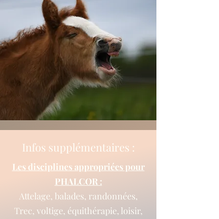
Infos supplémentaires :
Les disciplines appropriées pour
PHALCOR :
Attelage, balades, randonnées,
Trec, voltige, équithérapie, loisir,