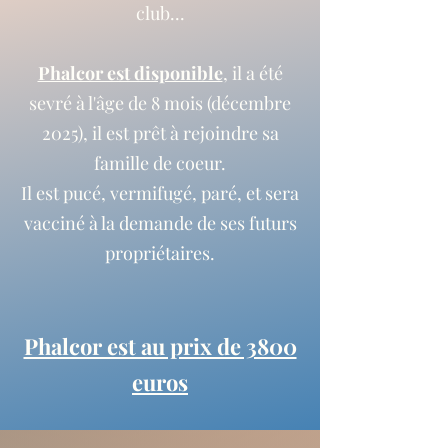
club...
Phalcor est disponible
, il a été
sevré à l'âge de 8 mois (décembre
2025), il est prêt à rejoindre sa
famille de coeur.
Il est pucé, vermifugé, paré, et sera
vacciné à la demande de ses futurs
propriétaires.
Phalcor est au prix de 3800
euros